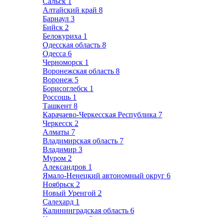
Сальск
1
Алтайский край
8
Барнаул
3
Бийск
2
Белокуриха
1
Одесская область
8
Одесса
6
Черноморск
1
Воронежская область
8
Воронеж
5
Борисоглебск
1
Россошь
1
Ташкент
8
Карачаево-Черкесская Республика
7
Черкесск
2
Алматы
7
Владимирская область
7
Владимир
3
Муром
2
Александров
1
Ямало-Ненецкий автономный округ
6
Ноябрьск
2
Новый Уренгой
2
Салехард
1
Калининградская область
6