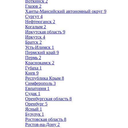
Воткинск
2
Глазов
2
Ханты-Мансийский автономный округ
9
Сургут
4
Нефтеюганск
2
Когалым
2
Иркутская область
9
Иркутск
4
Братск
2
Усть-Илимск
1
Пермский край
9
Пермь
2
Краснокамск
2
Губаха
1
Киев
9
Республика Крым
8
Симферополь
3
Евпатория
1
Судак
1
Оренбургская область
8
Оренбург
5
Ясный
1
Бузулук
1
Ростовская область
8
Ростов-на-Дону
2