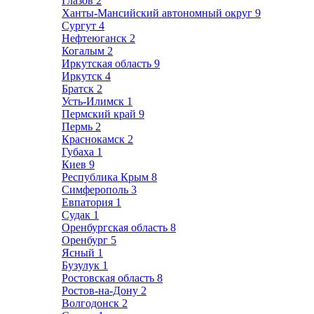
Глазов
2
Ханты-Мансийский автономный округ
9
Сургут
4
Нефтеюганск
2
Когалым
2
Иркутская область
9
Иркутск
4
Братск
2
Усть-Илимск
1
Пермский край
9
Пермь
2
Краснокамск
2
Губаха
1
Киев
9
Республика Крым
8
Симферополь
3
Евпатория
1
Судак
1
Оренбургская область
8
Оренбург
5
Ясный
1
Бузулук
1
Ростовская область
8
Ростов-на-Дону
2
Волгодонск
2