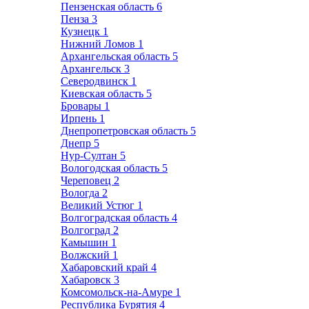
Пензенская область
6
Пенза
3
Кузнецк
1
Нижний Ломов
1
Архангельская область
5
Архангельск
3
Северодвинск
1
Киевская область
5
Бровары
1
Ирпень
1
Днепропетровская область
5
Днепр
5
Нур-Султан
5
Вологодская область
5
Череповец
2
Вологда
2
Великий Устюг
1
Волгоградская область
4
Волгоград
2
Камышин
1
Волжский
1
Хабаровский край
4
Хабаровск
3
Комсомольск-на-Амуре
1
Республика Бурятия
4