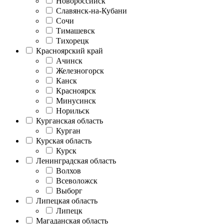
Новороссийск
Славянск-на-Кубани
Сочи
Тимашевск
Тихорецк
Красноярский край
Ачинск
Железногорск
Канск
Красноярск
Минусинск
Норильск
Курганская область
Курган
Курская область
Курск
Ленинградская область
Волхов
Всеволожск
Выборг
Липецкая область
Липецк
Магаданская область