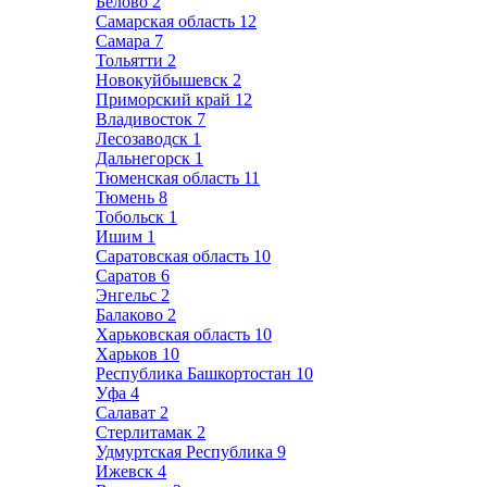
Белово
2
Самарская область
12
Самара
7
Тольятти
2
Новокуйбышевск
2
Приморский край
12
Владивосток
7
Лесозаводск
1
Дальнегорск
1
Тюменская область
11
Тюмень
8
Тобольск
1
Ишим
1
Саратовская область
10
Саратов
6
Энгельс
2
Балаково
2
Харьковская область
10
Харьков
10
Республика Башкортостан
10
Уфа
4
Салават
2
Стерлитамак
2
Удмуртская Республика
9
Ижевск
4