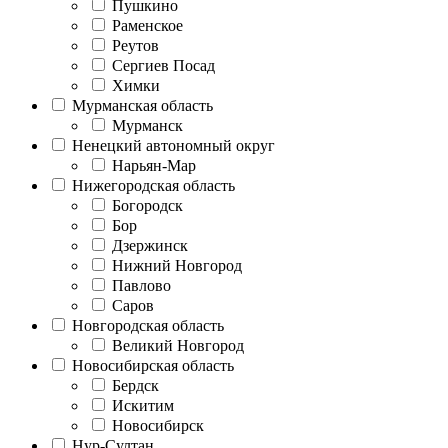
Пушкино
Раменское
Реутов
Сергиев Посад
Химки
Мурманская область
Мурманск
Ненецкий автономный округ
Нарьян-Мар
Нижегородская область
Богородск
Бор
Дзержинск
Нижний Новгород
Павлово
Саров
Новгородская область
Великий Новгород
Новосибирская область
Бердск
Искитим
Новосибирск
Нур-Султан