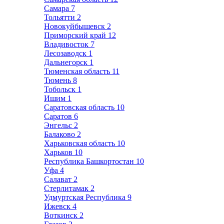
Самара
7
Тольятти
2
Новокуйбышевск
2
Приморский край
12
Владивосток
7
Лесозаводск
1
Дальнегорск
1
Тюменская область
11
Тюмень
8
Тобольск
1
Ишим
1
Саратовская область
10
Саратов
6
Энгельс
2
Балаково
2
Харьковская область
10
Харьков
10
Республика Башкортостан
10
Уфа
4
Салават
2
Стерлитамак
2
Удмуртская Республика
9
Ижевск
4
Воткинск
2