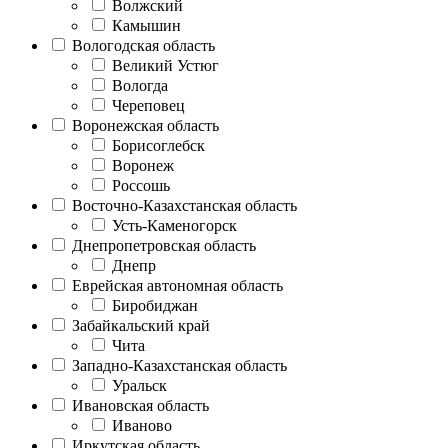
Волжский
Камышин
Вологодская область
Великий Устюг
Вологда
Череповец
Воронежская область
Борисоглебск
Воронеж
Россошь
Восточно-Казахстанская область
Усть-Каменогорск
Днепропетровская область
Днепр
Еврейская автономная область
Биробиджан
Забайкальский край
Чита
Западно-Казахстанская область
Уральск
Ивановская область
Иваново
Иркутская область