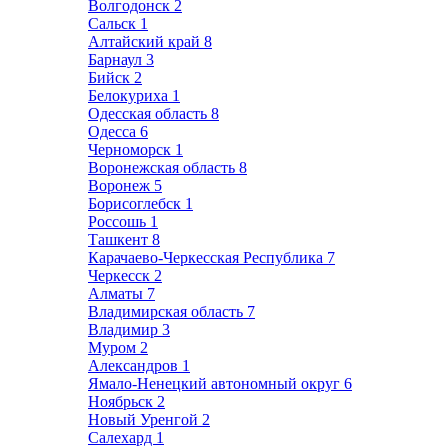
Волгодонск
2
Сальск
1
Алтайский край
8
Барнаул
3
Бийск
2
Белокуриха
1
Одесская область
8
Одесса
6
Черноморск
1
Воронежская область
8
Воронеж
5
Борисоглебск
1
Россошь
1
Ташкент
8
Карачаево-Черкесская Республика
7
Черкесск
2
Алматы
7
Владимирская область
7
Владимир
3
Муром
2
Александров
1
Ямало-Ненецкий автономный округ
6
Ноябрьск
2
Новый Уренгой
2
Салехард
1