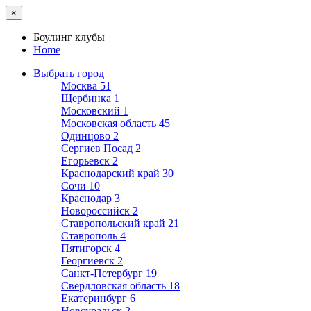
×
Боулинг клубы
Home
Выбрать город
Москва
51
Щербинка
1
Московский
1
Московская область
45
Одинцово
2
Сергиев Посад
2
Егорьевск
2
Краснодарский край
30
Сочи
10
Краснодар
3
Новороссийск
2
Ставропольский край
21
Ставрополь
4
Пятигорск
4
Георгиевск
2
Санкт-Петербург
19
Свердловская область
18
Екатеринбург
6
Новоуральск
2