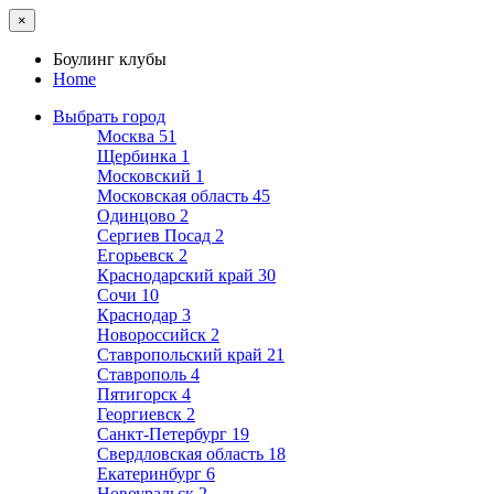
×
Боулинг клубы
Home
Выбрать город
Москва
51
Щербинка
1
Московский
1
Московская область
45
Одинцово
2
Сергиев Посад
2
Егорьевск
2
Краснодарский край
30
Сочи
10
Краснодар
3
Новороссийск
2
Ставропольский край
21
Ставрополь
4
Пятигорск
4
Георгиевск
2
Санкт-Петербург
19
Свердловская область
18
Екатеринбург
6
Новоуральск
2