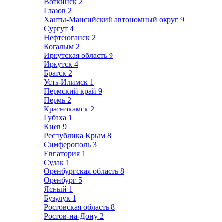
Воткинск
2
Глазов
2
Ханты-Мансийский автономный округ
9
Сургут
4
Нефтеюганск
2
Когалым
2
Иркутская область
9
Иркутск
4
Братск
2
Усть-Илимск
1
Пермский край
9
Пермь
2
Краснокамск
2
Губаха
1
Киев
9
Республика Крым
8
Симферополь
3
Евпатория
1
Судак
1
Оренбургская область
8
Оренбург
5
Ясный
1
Бузулук
1
Ростовская область
8
Ростов-на-Дону
2