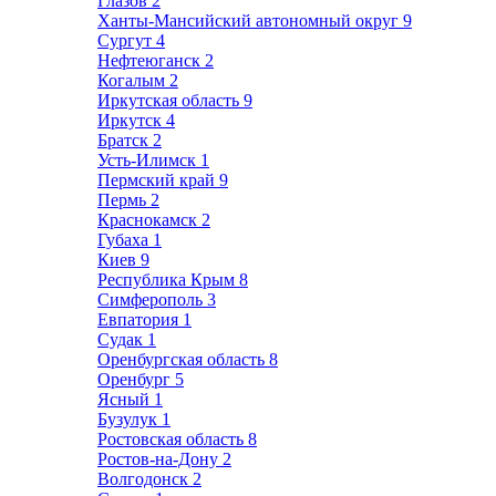
Глазов
2
Ханты-Мансийский автономный округ
9
Сургут
4
Нефтеюганск
2
Когалым
2
Иркутская область
9
Иркутск
4
Братск
2
Усть-Илимск
1
Пермский край
9
Пермь
2
Краснокамск
2
Губаха
1
Киев
9
Республика Крым
8
Симферополь
3
Евпатория
1
Судак
1
Оренбургская область
8
Оренбург
5
Ясный
1
Бузулук
1
Ростовская область
8
Ростов-на-Дону
2
Волгодонск
2