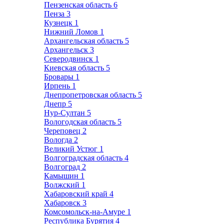
Пензенская область
6
Пенза
3
Кузнецк
1
Нижний Ломов
1
Архангельская область
5
Архангельск
3
Северодвинск
1
Киевская область
5
Бровары
1
Ирпень
1
Днепропетровская область
5
Днепр
5
Нур-Султан
5
Вологодская область
5
Череповец
2
Вологда
2
Великий Устюг
1
Волгоградская область
4
Волгоград
2
Камышин
1
Волжский
1
Хабаровский край
4
Хабаровск
3
Комсомольск-на-Амуре
1
Республика Бурятия
4