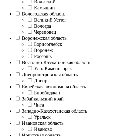
Волжский
Камышин
Вологодская область
Великий Устюг
Вологда
Череповец
Воронежская область
Борисоглебск
Воронеж
Россошь
Восточно-Казахстанская область
Усть-Каменогорск
Днепропетровская область
Днепр
Еврейская автономная область
Биробиджан
Забайкальский край
Чита
Западно-Казахстанская область
Уральск
Ивановская область
Иваново
Иркутская область