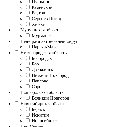
Пушкино
Раменское
Реутов
Сергиев Посад
Химки
Мурманская область
Мурманск
Ненецкий автономный округ
Нарьян-Мар
Нижегородская область
Богородск
Бор
Дзержинск
Нижний Новгород
Павлово
Саров
Новгородская область
Великий Новгород
Новосибирская область
Бердск
Искитим
Новосибирск
Нур-Султан