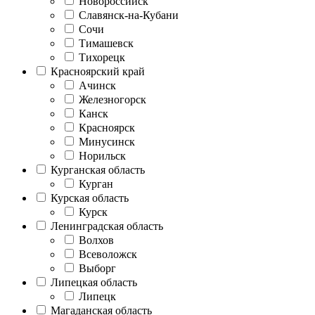
Новороссийск
Славянск-на-Кубани
Сочи
Тимашевск
Тихорецк
Красноярский край
Ачинск
Железногорск
Канск
Красноярск
Минусинск
Норильск
Курганская область
Курган
Курская область
Курск
Ленинградская область
Волхов
Всеволожск
Выборг
Липецкая область
Липецк
Магаданская область