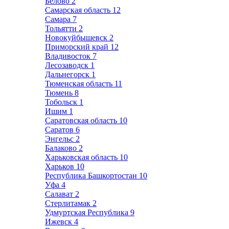
Белово
2
Самарская область
12
Самара
7
Тольятти
2
Новокуйбышевск
2
Приморский край
12
Владивосток
7
Лесозаводск
1
Дальнегорск
1
Тюменская область
11
Тюмень
8
Тобольск
1
Ишим
1
Саратовская область
10
Саратов
6
Энгельс
2
Балаково
2
Харьковская область
10
Харьков
10
Республика Башкортостан
10
Уфа
4
Салават
2
Стерлитамак
2
Удмуртская Республика
9
Ижевск
4