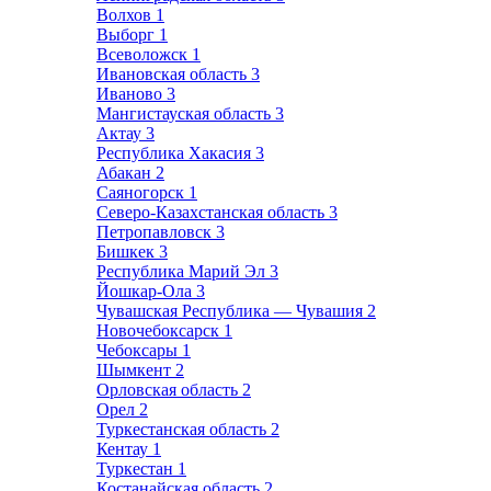
Волхов
1
Выборг
1
Всеволожск
1
Ивановская область
3
Иваново
3
Мангистауская область
3
Актау
3
Республика Хакасия
3
Абакан
2
Саяногорск
1
Северо-Казахстанская область
3
Петропавловск
3
Бишкек
3
Республика Марий Эл
3
Йошкар-Ола
3
Чувашская Республика — Чувашия
2
Новочебоксарск
1
Чебоксары
1
Шымкент
2
Орловская область
2
Орел
2
Туркестанская область
2
Кентау
1
Туркестан
1
Костанайская область
2