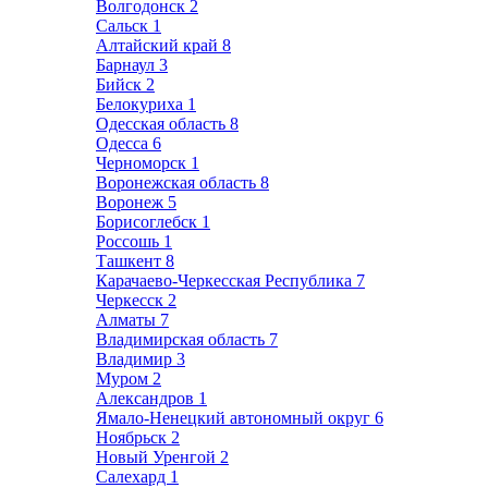
Волгодонск
2
Сальск
1
Алтайский край
8
Барнаул
3
Бийск
2
Белокуриха
1
Одесская область
8
Одесса
6
Черноморск
1
Воронежская область
8
Воронеж
5
Борисоглебск
1
Россошь
1
Ташкент
8
Карачаево-Черкесская Республика
7
Черкесск
2
Алматы
7
Владимирская область
7
Владимир
3
Муром
2
Александров
1
Ямало-Ненецкий автономный округ
6
Ноябрьск
2
Новый Уренгой
2
Салехард
1