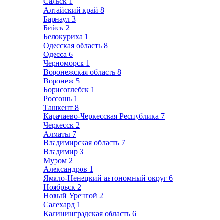
Сальск
1
Алтайский край
8
Барнаул
3
Бийск
2
Белокуриха
1
Одесская область
8
Одесса
6
Черноморск
1
Воронежская область
8
Воронеж
5
Борисоглебск
1
Россошь
1
Ташкент
8
Карачаево-Черкесская Республика
7
Черкесск
2
Алматы
7
Владимирская область
7
Владимир
3
Муром
2
Александров
1
Ямало-Ненецкий автономный округ
6
Ноябрьск
2
Новый Уренгой
2
Салехард
1
Калининградская область
6