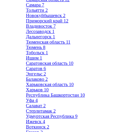
Самара
7
Тольятти
2
Новокуйбышевск
2
Приморский край
12
Владивосток
7
Лесозаводск
1
Дальнегорск
1
Тюменская область
11
Тюмень
8
Тобольск
1
Ишим
1
Саратовская область
10
Саратов
6
Энгельс
2
Балаково
2
Харьковская область
10
Харьков
10
Республика Башкортостан
10
Уфа
4
Салават
2
Стерлитамак
2
Удмуртская Республика
9
Ижевск
4
Воткинск
2