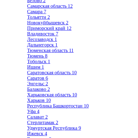
Белово
2
Самарская область
12
Самара
7
Тольятти
2
Новокуйбышевск
2
Приморский край
12
Владивосток
7
Лесозаводск
1
Дальнегорск
1
Тюменская область
11
Тюмень
8
Тобольск
1
Ишим
1
Саратовская область
10
Саратов
6
Энгельс
2
Балаково
2
Харьковская область
10
Харьков
10
Республика Башкортостан
10
Уфа
4
Салават
2
Стерлитамак
2
Удмуртская Республика
9
Ижевск
4