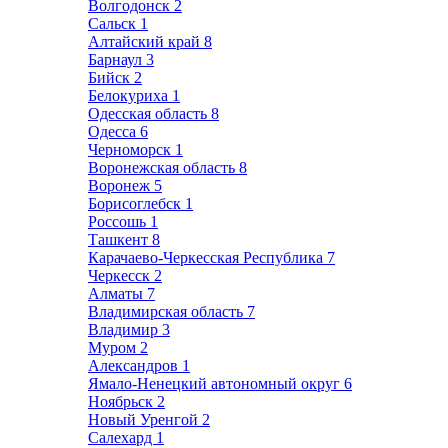
Волгодонск
2
Сальск
1
Алтайский край
8
Барнаул
3
Бийск
2
Белокуриха
1
Одесская область
8
Одесса
6
Черноморск
1
Воронежская область
8
Воронеж
5
Борисоглебск
1
Россошь
1
Ташкент
8
Карачаево-Черкесская Республика
7
Черкесск
2
Алматы
7
Владимирская область
7
Владимир
3
Муром
2
Александров
1
Ямало-Ненецкий автономный округ
6
Ноябрьск
2
Новый Уренгой
2
Салехард
1