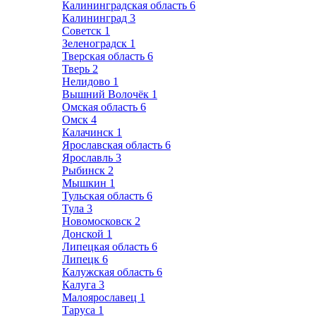
Калининградская область
6
Калининград
3
Советск
1
Зеленоградск
1
Тверская область
6
Тверь
2
Нелидово
1
Вышний Волочёк
1
Омская область
6
Омск
4
Калачинск
1
Ярославская область
6
Ярославль
3
Рыбинск
2
Мышкин
1
Тульская область
6
Тула
3
Новомосковск
2
Донской
1
Липецкая область
6
Липецк
6
Калужская область
6
Калуга
3
Малоярославец
1
Таруса
1