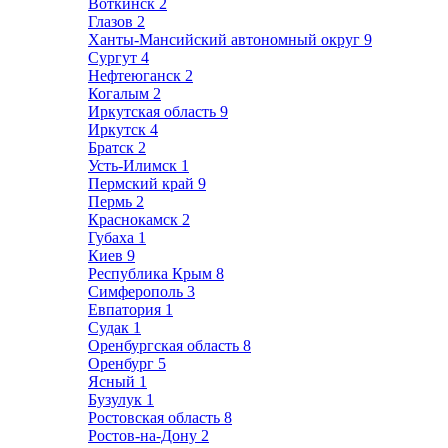
Воткинск
2
Глазов
2
Ханты-Мансийский автономный округ
9
Сургут
4
Нефтеюганск
2
Когалым
2
Иркутская область
9
Иркутск
4
Братск
2
Усть-Илимск
1
Пермский край
9
Пермь
2
Краснокамск
2
Губаха
1
Киев
9
Республика Крым
8
Симферополь
3
Евпатория
1
Судак
1
Оренбургская область
8
Оренбург
5
Ясный
1
Бузулук
1
Ростовская область
8
Ростов-на-Дону
2