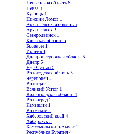
Пензенская область
6
Пенза
3
Кузнецк
1
Нижний Ломов
1
Архангельская область
5
Архангельск
3
Северодвинск
1
Киевская область
5
Бровары
1
Ирпень
1
Днепропетровская область
5
Днепр
5
Нур-Султан
5
Вологодская область
5
Череповец
2
Вологда
2
Великий Устюг
1
Волгоградская область
4
Волгоград
2
Камышин
1
Волжский
1
Хабаровский край
4
Хабаровск
3
Комсомольск-на-Амуре
1
Республика Бурятия
4