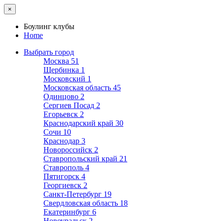
×
Боулинг клубы
Home
Выбрать город
Москва
51
Щербинка
1
Московский
1
Московская область
45
Одинцово
2
Сергиев Посад
2
Егорьевск
2
Краснодарский край
30
Сочи
10
Краснодар
3
Новороссийск
2
Ставропольский край
21
Ставрополь
4
Пятигорск
4
Георгиевск
2
Санкт-Петербург
19
Свердловская область
18
Екатеринбург
6
Новоуральск
2