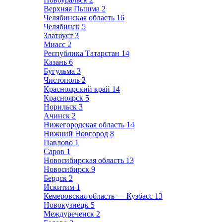
Верхняя Пышма
2
Челябинская область
16
Челябинск
5
Златоуст
3
Миасс
2
Республика Татарстан
14
Казань
6
Бугульма
3
Чистополь
2
Красноярский край
14
Красноярск
5
Норильск
3
Ачинск
2
Нижегородская область
14
Нижний Новгород
8
Павлово
1
Саров
1
Новосибирская область
13
Новосибирск
9
Бердск
2
Искитим
1
Кемеровская область — Кузбасс
13
Новокузнецк
5
Междуреченск
2