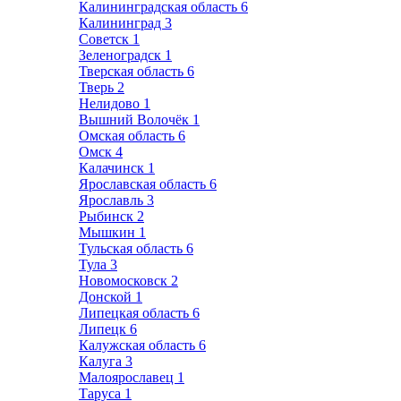
Калининградская область
6
Калининград
3
Советск
1
Зеленоградск
1
Тверская область
6
Тверь
2
Нелидово
1
Вышний Волочёк
1
Омская область
6
Омск
4
Калачинск
1
Ярославская область
6
Ярославль
3
Рыбинск
2
Мышкин
1
Тульская область
6
Тула
3
Новомосковск
2
Донской
1
Липецкая область
6
Липецк
6
Калужская область
6
Калуга
3
Малоярославец
1
Таруса
1