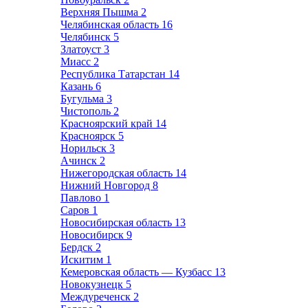
Верхняя Пышма
2
Челябинская область
16
Челябинск
5
Златоуст
3
Миасс
2
Республика Татарстан
14
Казань
6
Бугульма
3
Чистополь
2
Красноярский край
14
Красноярск
5
Норильск
3
Ачинск
2
Нижегородская область
14
Нижний Новгород
8
Павлово
1
Саров
1
Новосибирская область
13
Новосибирск
9
Бердск
2
Искитим
1
Кемеровская область — Кузбасс
13
Новокузнецк
5
Междуреченск
2