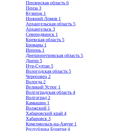
Пензенская область
6
Пенза
3
Кузнецк
1
Нижний Ломов
1
Архангельская область
5
Архангельск
3
Северодвинск
1
Киевская область
5
Бровары
1
Ирпень
1
Днепропетровская область
5
Днепр
5
Нур-Султан
5
Вологодская область
5
Череповец
2
Вологда
2
Великий Устюг
1
Волгоградская область
4
Волгоград
2
Камышин
1
Волжский
1
Хабаровский край
4
Хабаровск
3
Комсомольск-на-Амуре
1
Республика Бурятия
4