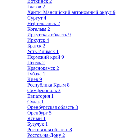
Воткинск
2
Глазов
2
Ханты-Мансийский автономный округ
9
Сургут
4
Нефтеюганск
2
Когалым
2
Иркутская область
9
Иркутск
4
Братск
2
Усть-Илимск
1
Пермский край
9
Пермь
2
Краснокамск
2
Губаха
1
Киев
9
Республика Крым
8
Симферополь
3
Евпатория
1
Судак
1
Оренбургская область
8
Оренбург
5
Ясный
1
Бузулук
1
Ростовская область
8
Ростов-на-Дону
2