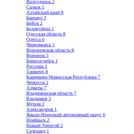
Волгодонск
2
Сальск
1
Алтайский край
8
Барнаул
3
Бийск
2
Белокуриха
1
Одесская область
8
Одесса
6
Черноморск
1
Воронежская область
8
Воронеж
5
Борисоглебск
1
Россошь
1
Ташкент
8
Карачаево-Черкесская Республика
7
Черкесск
2
Алматы
7
Владимирская область
7
Владимир
3
Муром
2
Александров
1
Ямало-Ненецкий автономный округ
6
Ноябрьск
2
Новый Уренгой
2
Салехард
1