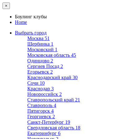
×
Боулинг клубы
Home
Выбрать город
Москва
51
Щербинка
1
Московский
1
Московская область
45
Одинцово
2
Сергиев Посад
2
Егорьевск
2
Краснодарский край
30
Сочи
10
Краснодар
3
Новороссийск
2
Ставропольский край
21
Ставрополь
4
Пятигорск
4
Георгиевск
2
Санкт-Петербург
19
Свердловская область
18
Екатеринбург
6
Новоуральск
2