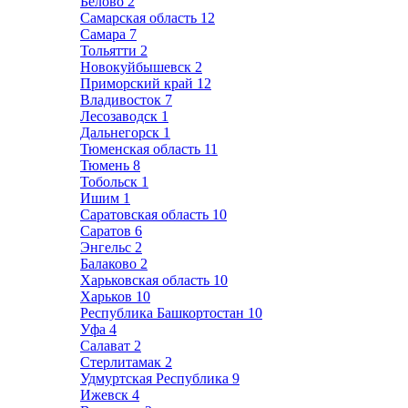
Белово
2
Самарская область
12
Самара
7
Тольятти
2
Новокуйбышевск
2
Приморский край
12
Владивосток
7
Лесозаводск
1
Дальнегорск
1
Тюменская область
11
Тюмень
8
Тобольск
1
Ишим
1
Саратовская область
10
Саратов
6
Энгельс
2
Балаково
2
Харьковская область
10
Харьков
10
Республика Башкортостан
10
Уфа
4
Салават
2
Стерлитамак
2
Удмуртская Республика
9
Ижевск
4