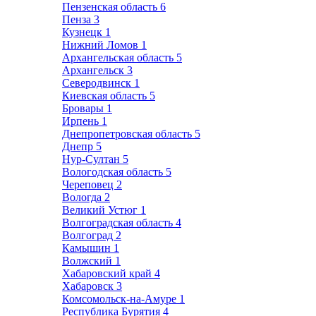
Пензенская область
6
Пенза
3
Кузнецк
1
Нижний Ломов
1
Архангельская область
5
Архангельск
3
Северодвинск
1
Киевская область
5
Бровары
1
Ирпень
1
Днепропетровская область
5
Днепр
5
Нур-Султан
5
Вологодская область
5
Череповец
2
Вологда
2
Великий Устюг
1
Волгоградская область
4
Волгоград
2
Камышин
1
Волжский
1
Хабаровский край
4
Хабаровск
3
Комсомольск-на-Амуре
1
Республика Бурятия
4