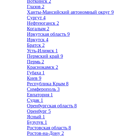
Воткинск
2
Глазов
2
Ханты-Мансийский автономный округ
9
Сургут
4
Нефтеюганск
2
Когалым
2
Иркутская область
9
Иркутск
4
Братск
2
Усть-Илимск
1
Пермский край
9
Пермь
2
Краснокамск
2
Губаха
1
Киев
9
Республика Крым
8
Симферополь
3
Евпатория
1
Судак
1
Оренбургская область
8
Оренбург
5
Ясный
1
Бузулук
1
Ростовская область
8
Ростов-на-Дону
2