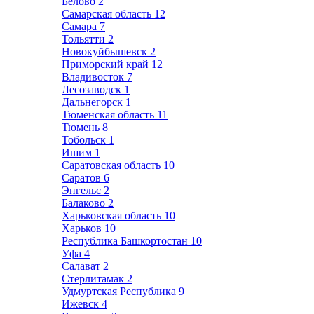
Белово
2
Самарская область
12
Самара
7
Тольятти
2
Новокуйбышевск
2
Приморский край
12
Владивосток
7
Лесозаводск
1
Дальнегорск
1
Тюменская область
11
Тюмень
8
Тобольск
1
Ишим
1
Саратовская область
10
Саратов
6
Энгельс
2
Балаково
2
Харьковская область
10
Харьков
10
Республика Башкортостан
10
Уфа
4
Салават
2
Стерлитамак
2
Удмуртская Республика
9
Ижевск
4