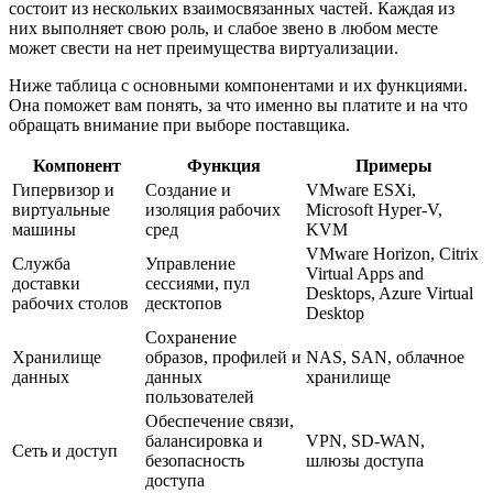
состоит из нескольких взаимосвязанных частей. Каждая из
них выполняет свою роль, и слабое звено в любом месте
может свести на нет преимущества виртуализации.
Ниже таблица с основными компонентами и их функциями.
Она поможет вам понять, за что именно вы платите и на что
обращать внимание при выборе поставщика.
Компонент
Функция
Примеры
Гипервизор и
Создание и
VMware ESXi,
виртуальные
изоляция рабочих
Microsoft Hyper-V,
машины
сред
KVM
VMware Horizon, Citrix
Служба
Управление
Virtual Apps and
доставки
сессиями, пул
Desktops, Azure Virtual
рабочих столов
десктопов
Desktop
Сохранение
Хранилище
образов, профилей и
NAS, SAN, облачное
данных
данных
хранилище
пользователей
Обеспечение связи,
балансировка и
VPN, SD-WAN,
Сеть и доступ
безопасность
шлюзы доступа
доступа