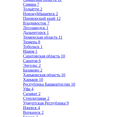
Самара
7
Тольятти
2
Новокуйбышевск
2
Приморский край
12
Владивосток
7
Лесозаводск
1
Дальнегорск
1
Тюменская область
11
Тюмень
8
Тобольск
1
Ишим
1
Саратовская область
10
Саратов
6
Энгельс
2
Балаково
2
Харьковская область
10
Харьков
10
Республика Башкортостан
10
Уфа
4
Салават
2
Стерлитамак
2
Удмуртская Республика
9
Ижевск
4
Воткинск
2