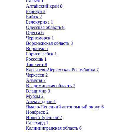
Сальск
1
Алтайский край
8
Барнаул
3
Бийск
2
Белокуриха
1
Одесская область
8
Одесса
6
Черноморск
1
Воронежская область
8
Воронеж
5
Борисоглебск
1
Россошь
1
Ташкент
8
Карачаево-Черкесская Республика
7
Черкесск
2
Алматы
7
Владимирская область
7
Владимир
3
Муром
2
Александров
1
Ямало-Ненецкий автономный округ
6
Ноябрьск
2
Новый Уренгой
2
Салехард
1
Калининградская область
6