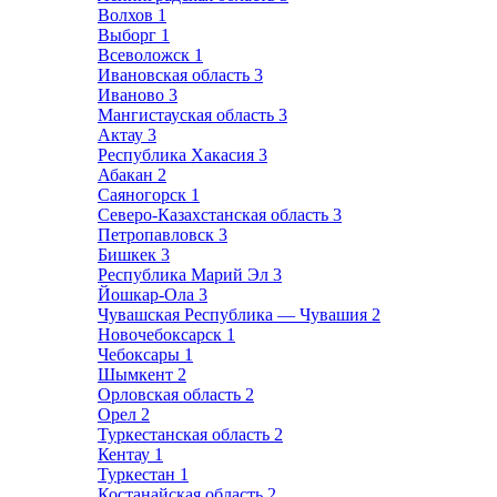
Волхов
1
Выборг
1
Всеволожск
1
Ивановская область
3
Иваново
3
Мангистауская область
3
Актау
3
Республика Хакасия
3
Абакан
2
Саяногорск
1
Северо-Казахстанская область
3
Петропавловск
3
Бишкек
3
Республика Марий Эл
3
Йошкар-Ола
3
Чувашская Республика — Чувашия
2
Новочебоксарск
1
Чебоксары
1
Шымкент
2
Орловская область
2
Орел
2
Туркестанская область
2
Кентау
1
Туркестан
1
Костанайская область
2