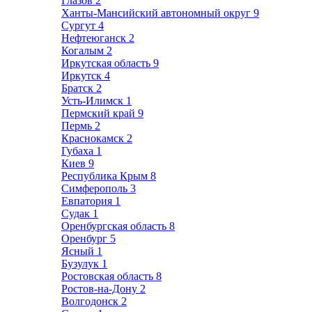
Глазов
2
Ханты-Мансийский автономный округ
9
Сургут
4
Нефтеюганск
2
Когалым
2
Иркутская область
9
Иркутск
4
Братск
2
Усть-Илимск
1
Пермский край
9
Пермь
2
Краснокамск
2
Губаха
1
Киев
9
Республика Крым
8
Симферополь
3
Евпатория
1
Судак
1
Оренбургская область
8
Оренбург
5
Ясный
1
Бузулук
1
Ростовская область
8
Ростов-на-Дону
2
Волгодонск
2