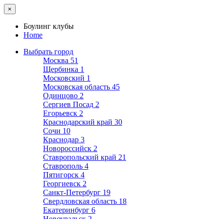
×
Боулинг клубы
Home
Выбрать город
Москва
51
Щербинка
1
Московский
1
Московская область
45
Одинцово
2
Сергиев Посад
2
Егорьевск
2
Краснодарский край
30
Сочи
10
Краснодар
3
Новороссийск
2
Ставропольский край
21
Ставрополь
4
Пятигорск
4
Георгиевск
2
Санкт-Петербург
19
Свердловская область
18
Екатеринбург
6
Новоуральск
2