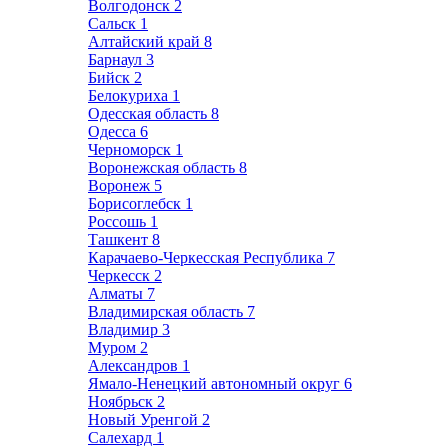
Волгодонск
2
Сальск
1
Алтайский край
8
Барнаул
3
Бийск
2
Белокуриха
1
Одесская область
8
Одесса
6
Черноморск
1
Воронежская область
8
Воронеж
5
Борисоглебск
1
Россошь
1
Ташкент
8
Карачаево-Черкесская Республика
7
Черкесск
2
Алматы
7
Владимирская область
7
Владимир
3
Муром
2
Александров
1
Ямало-Ненецкий автономный округ
6
Ноябрьск
2
Новый Уренгой
2
Салехард
1