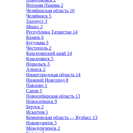
Верхняя Пышма
2
Челябинская область
16
Челябинск
5
Златоуст
3
Миасс
2
Республика Татарстан
14
Казань
6
Бугульма
3
Чистополь
2
Красноярский край
14
Красноярск
5
Норильск
3
Ачинск
2
Нижегородская область
14
Нижний Новгород
8
Павлово
1
Саров
1
Новосибирская область
13
Новосибирск
9
Бердск
2
Искитим
1
Кемеровская область — Кузбасс
13
Новокузнецк
5
Междуреченск
2