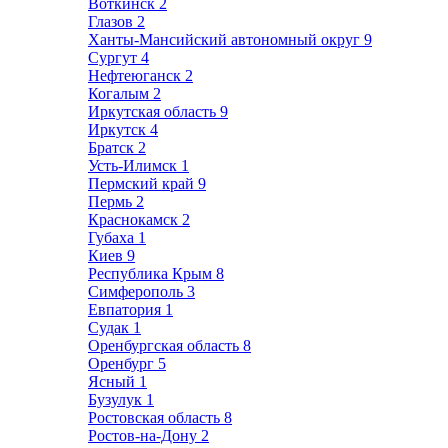
Воткинск
2
Глазов
2
Ханты-Мансийский автономный округ
9
Сургут
4
Нефтеюганск
2
Когалым
2
Иркутская область
9
Иркутск
4
Братск
2
Усть-Илимск
1
Пермский край
9
Пермь
2
Краснокамск
2
Губаха
1
Киев
9
Республика Крым
8
Симферополь
3
Евпатория
1
Судак
1
Оренбургская область
8
Оренбург
5
Ясный
1
Бузулук
1
Ростовская область
8
Ростов-на-Дону
2