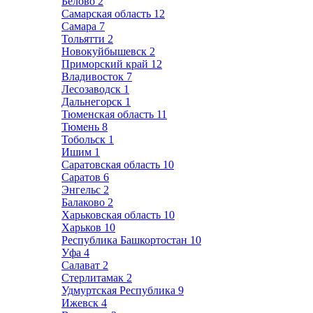
Белово
2
Самарская область
12
Самара
7
Тольятти
2
Новокуйбышевск
2
Приморский край
12
Владивосток
7
Лесозаводск
1
Дальнегорск
1
Тюменская область
11
Тюмень
8
Тобольск
1
Ишим
1
Саратовская область
10
Саратов
6
Энгельс
2
Балаково
2
Харьковская область
10
Харьков
10
Республика Башкортостан
10
Уфа
4
Салават
2
Стерлитамак
2
Удмуртская Республика
9
Ижевск
4