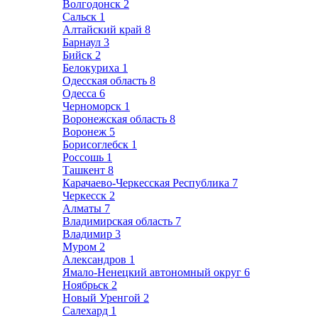
Волгодонск
2
Сальск
1
Алтайский край
8
Барнаул
3
Бийск
2
Белокуриха
1
Одесская область
8
Одесса
6
Черноморск
1
Воронежская область
8
Воронеж
5
Борисоглебск
1
Россошь
1
Ташкент
8
Карачаево-Черкесская Республика
7
Черкесск
2
Алматы
7
Владимирская область
7
Владимир
3
Муром
2
Александров
1
Ямало-Ненецкий автономный округ
6
Ноябрьск
2
Новый Уренгой
2
Салехард
1