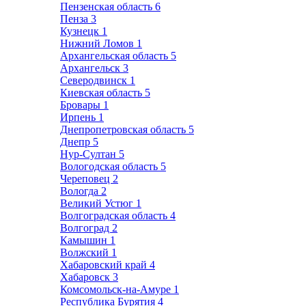
Пензенская область
6
Пенза
3
Кузнецк
1
Нижний Ломов
1
Архангельская область
5
Архангельск
3
Северодвинск
1
Киевская область
5
Бровары
1
Ирпень
1
Днепропетровская область
5
Днепр
5
Нур-Султан
5
Вологодская область
5
Череповец
2
Вологда
2
Великий Устюг
1
Волгоградская область
4
Волгоград
2
Камышин
1
Волжский
1
Хабаровский край
4
Хабаровск
3
Комсомольск-на-Амуре
1
Республика Бурятия
4