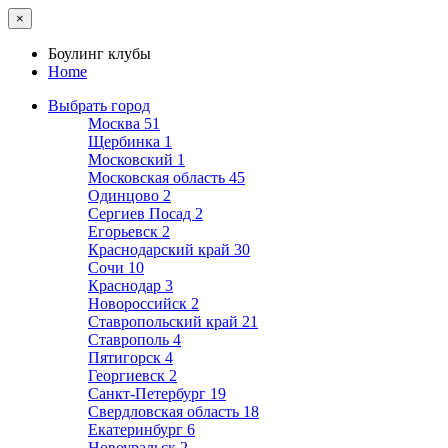
×
Боулинг клубы
Home
Выбрать город
Москва
51
Щербинка
1
Московский
1
Московская область
45
Одинцово
2
Сергиев Посад
2
Егорьевск
2
Краснодарский край
30
Сочи
10
Краснодар
3
Новороссийск
2
Ставропольский край
21
Ставрополь
4
Пятигорск
4
Георгиевск
2
Санкт-Петербург
19
Свердловская область
18
Екатеринбург
6
Новоуральск
2