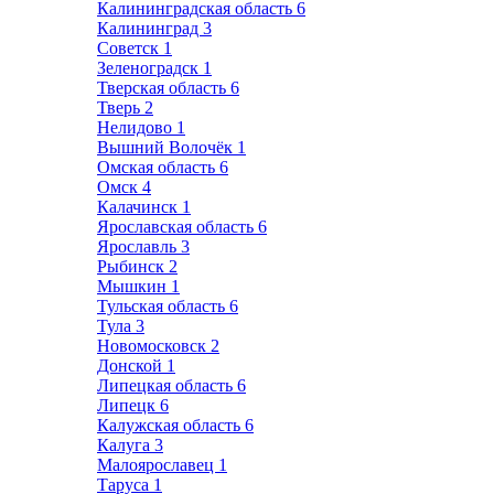
Калининградская область
6
Калининград
3
Советск
1
Зеленоградск
1
Тверская область
6
Тверь
2
Нелидово
1
Вышний Волочёк
1
Омская область
6
Омск
4
Калачинск
1
Ярославская область
6
Ярославль
3
Рыбинск
2
Мышкин
1
Тульская область
6
Тула
3
Новомосковск
2
Донской
1
Липецкая область
6
Липецк
6
Калужская область
6
Калуга
3
Малоярославец
1
Таруса
1