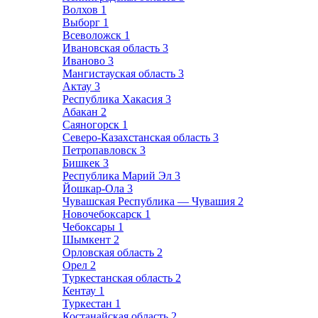
Волхов
1
Выборг
1
Всеволожск
1
Ивановская область
3
Иваново
3
Мангистауская область
3
Актау
3
Республика Хакасия
3
Абакан
2
Саяногорск
1
Северо-Казахстанская область
3
Петропавловск
3
Бишкек
3
Республика Марий Эл
3
Йошкар-Ола
3
Чувашская Республика — Чувашия
2
Новочебоксарск
1
Чебоксары
1
Шымкент
2
Орловская область
2
Орел
2
Туркестанская область
2
Кентау
1
Туркестан
1
Костанайская область
2