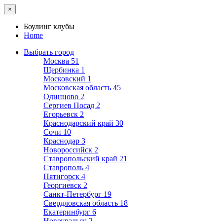
×
Боулинг клубы
Home
Выбрать город
Москва
51
Щербинка
1
Московский
1
Московская область
45
Одинцово
2
Сергиев Посад
2
Егорьевск
2
Краснодарский край
30
Сочи
10
Краснодар
3
Новороссийск
2
Ставропольский край
21
Ставрополь
4
Пятигорск
4
Георгиевск
2
Санкт-Петербург
19
Свердловская область
18
Екатеринбург
6
Новоуральск
2