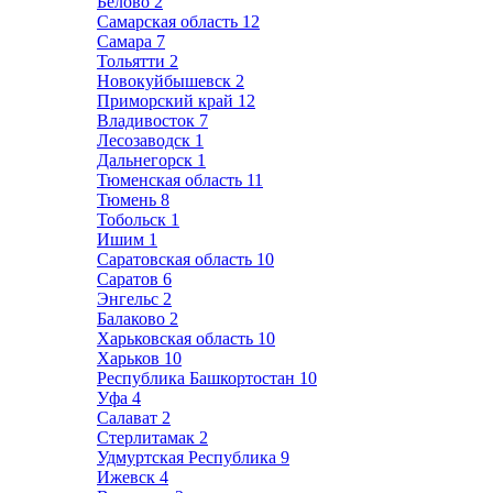
Белово
2
Самарская область
12
Самара
7
Тольятти
2
Новокуйбышевск
2
Приморский край
12
Владивосток
7
Лесозаводск
1
Дальнегорск
1
Тюменская область
11
Тюмень
8
Тобольск
1
Ишим
1
Саратовская область
10
Саратов
6
Энгельс
2
Балаково
2
Харьковская область
10
Харьков
10
Республика Башкортостан
10
Уфа
4
Салават
2
Стерлитамак
2
Удмуртская Республика
9
Ижевск
4