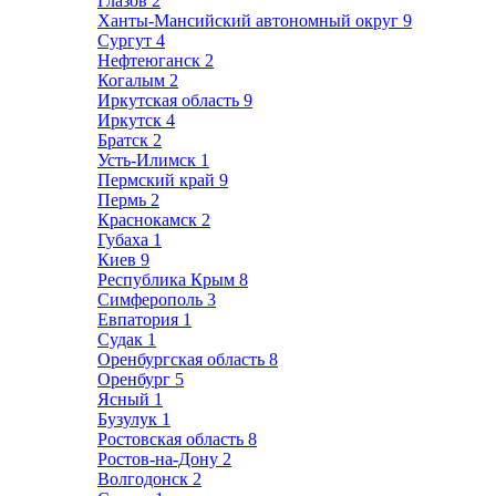
Глазов
2
Ханты-Мансийский автономный округ
9
Сургут
4
Нефтеюганск
2
Когалым
2
Иркутская область
9
Иркутск
4
Братск
2
Усть-Илимск
1
Пермский край
9
Пермь
2
Краснокамск
2
Губаха
1
Киев
9
Республика Крым
8
Симферополь
3
Евпатория
1
Судак
1
Оренбургская область
8
Оренбург
5
Ясный
1
Бузулук
1
Ростовская область
8
Ростов-на-Дону
2
Волгодонск
2