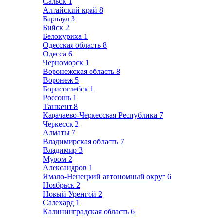
Сальск
1
Алтайский край
8
Барнаул
3
Бийск
2
Белокуриха
1
Одесская область
8
Одесса
6
Черноморск
1
Воронежская область
8
Воронеж
5
Борисоглебск
1
Россошь
1
Ташкент
8
Карачаево-Черкесская Республика
7
Черкесск
2
Алматы
7
Владимирская область
7
Владимир
3
Муром
2
Александров
1
Ямало-Ненецкий автономный округ
6
Ноябрьск
2
Новый Уренгой
2
Салехард
1
Калининградская область
6