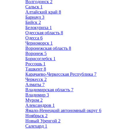
Волгодонск
2
Сальск
1
Алтайский край
8
Барнаул
3
Бийск
2
Белокуриха
1
Одесская область
8
Одесса
6
Черноморск
1
Воронежская область
8
Воронеж
5
Борисоглебск
1
Россошь
1
Ташкент
8
Карачаево-Черкесская Республика
7
Черкесск
2
Алматы
7
Владимирская область
7
Владимир
3
Муром
2
Александров
1
Ямало-Ненецкий автономный округ
6
Ноябрьск
2
Новый Уренгой
2
Салехард
1