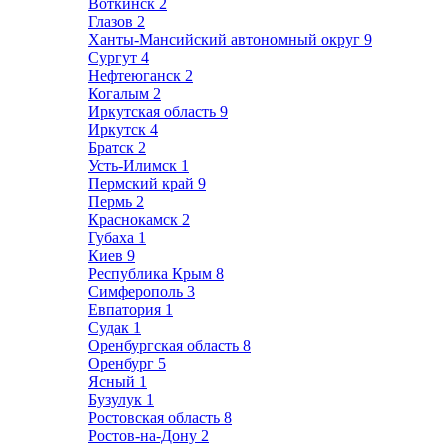
Воткинск
2
Глазов
2
Ханты-Мансийский автономный округ
9
Сургут
4
Нефтеюганск
2
Когалым
2
Иркутская область
9
Иркутск
4
Братск
2
Усть-Илимск
1
Пермский край
9
Пермь
2
Краснокамск
2
Губаха
1
Киев
9
Республика Крым
8
Симферополь
3
Евпатория
1
Судак
1
Оренбургская область
8
Оренбург
5
Ясный
1
Бузулук
1
Ростовская область
8
Ростов-на-Дону
2