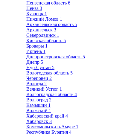
Пензенская область
6
Пенза
3
Кузнецк
1
Нижний Ломов
1
Архангельская область
5
Архангельск
3
Северодвинск
1
Киевская область
5
Бровары
1
Ирпень
1
Днепропетровская область
5
Днепр
5
Нур-Султан
5
Вологодская область
5
Череповец
2
Вологда
2
Великий Устюг
1
Волгоградская область
4
Волгоград
2
Камышин
1
Волжский
1
Хабаровский край
4
Хабаровск
3
Комсомольск-на-Амуре
1
Республика Бурятия
4