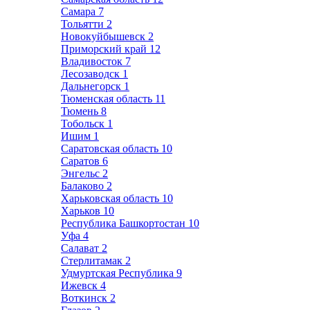
Самара
7
Тольятти
2
Новокуйбышевск
2
Приморский край
12
Владивосток
7
Лесозаводск
1
Дальнегорск
1
Тюменская область
11
Тюмень
8
Тобольск
1
Ишим
1
Саратовская область
10
Саратов
6
Энгельс
2
Балаково
2
Харьковская область
10
Харьков
10
Республика Башкортостан
10
Уфа
4
Салават
2
Стерлитамак
2
Удмуртская Республика
9
Ижевск
4
Воткинск
2